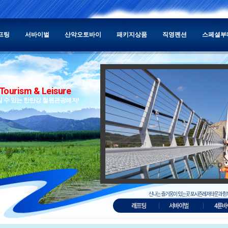
프팅
서바이벌
산악오토바이
패키지상품
직영펜션
스페셜부
Tourism & Leisure
길 수 있는 한탄강 철원관광레저!