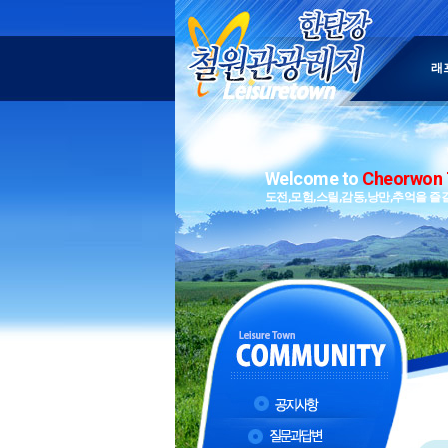
래
Welcome to
Cheorwon 
도전,모험,스릴,감동,낭만,추억을 즐