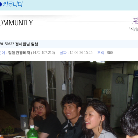
20150622 정세림님 일행
쓴이
:
철원관광레저
(14.♡.197.216)
날짜
: 15-06-26 15:25
조회
: 960