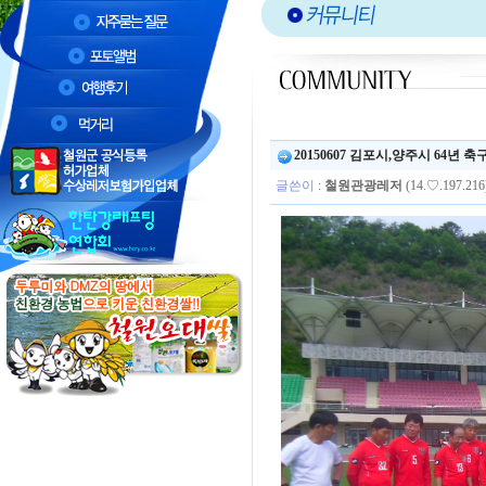
20150607 김포시,양주시 64년 축
글쓴이
:
철원관광레저
(14.♡.197.216