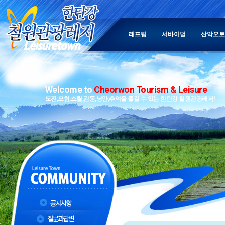
래프팅
서바이벌
산악오토
Welcome to
Cheorwon Tourism & Leisure
도전,모험,스릴,감동,낭만,추억을 즐길 수 있는 한탄강 철원관광레저!