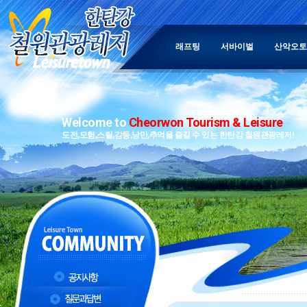
래프팅
서바이벌
산악오토
Welcome to
Cheorwon Tourism & Leisure
도전,모험,스릴,감동,낭만,추억을 즐길 수 있는 한탄강 철원관광레저!