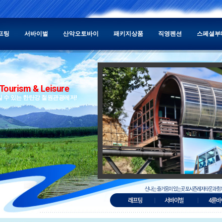
프팅
서바이벌
산악오토바이
패키지상품
직영펜션
스페셜부
Tourism & Leisure
길 수 있는 한탄강 철원관광레저!