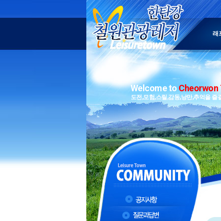
래
Welcome to
Cheorwon 
도전,모험,스릴,감동,낭만,추억을 즐