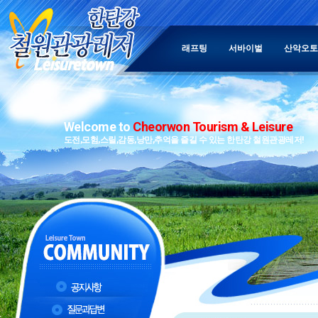
래프팅
서바이벌
산악오토
Welcome to
Cheorwon Tourism & Leisure
도전,모험,스릴,감동,낭만,추억을 즐길 수 있는 한탄강 철원관광레저!