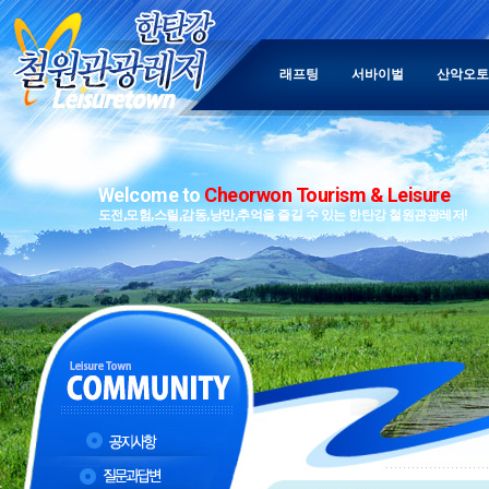
래프팅
서바이벌
산악오토
Welcome to
Cheorwon Tourism & Leisure
도전,모험,스릴,감동,낭만,추억을 즐길 수 있는 한탄강 철원관광레저!