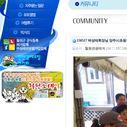
150517 박성태회장님 양주시
글쓴이
:
철원관광레저
(14.♡.197.216