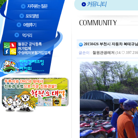
20150426 부천시 자동차 복태규
글쓴이
:
철원관광레저
(14.♡.197.216