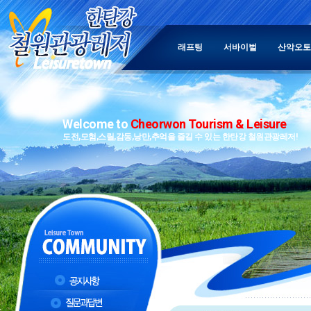
래프팅
서바이벌
산악오토
Welcome to
Cheorwon Tourism & Leisure
도전,모험,스릴,감동,낭만,추억을 즐길 수 있는 한탄강 철원관광레저!