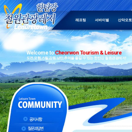
래프팅
서바이벌
산악오토
Welcome to
Cheorwon Tourism & Leisure
도전,모험,스릴,감동,낭만,추억을 즐길 수 있는 한탄강 철원관광레저!