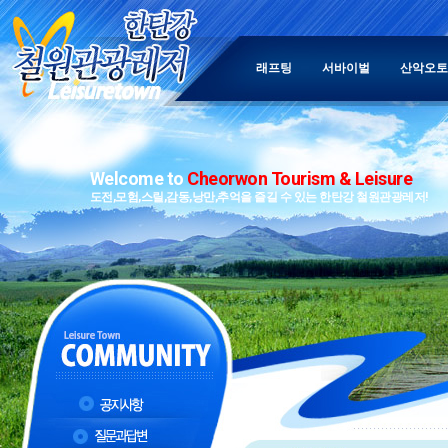
래프팅
서바이벌
산악오토
Welcome to
Cheorwon Tourism & Leisure
도전,모험,스릴,감동,낭만,추억을 즐길 수 있는 한탄강 철원관광레저!