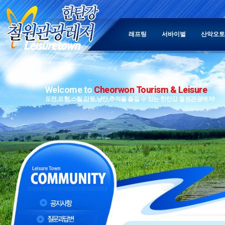
래프팅
서바이벌
산악오토
Welcome to
Cheorwon Tourism & Leisure
도전,모험,스릴,감동,낭만,추억을 즐길 수 있는 한탄강 철원관광레저!