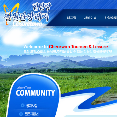
래프팅
서바이벌
산악오토
Welcome to
Cheorwon Tourism & Leisure
도전,모험,스릴,감동,낭만,추억을 즐길 수 있는 한탄강 철원관광레저!