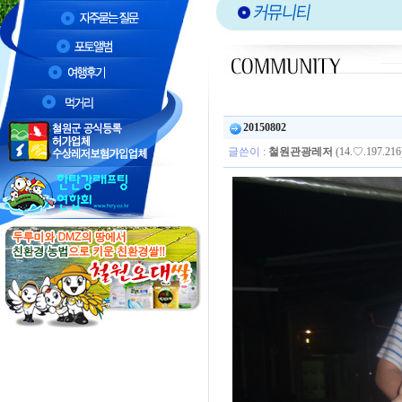
20150802
글쓴이
:
철원관광레저
(14.♡.197.216