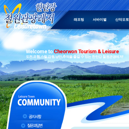
래프팅
서바이벌
산악오토
Welcome to
Cheorwon Tourism & Leisure
도전,모험,스릴,감동,낭만,추억을 즐길 수 있는 한탄강 철원관광레저!