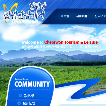
래프팅
서바이벌
산악오토
Welcome to
Cheorwon Tourism & Leisure
도전,모험,스릴,감동,낭만,추억을 즐길 수 있는 한탄강 철원관광레저!