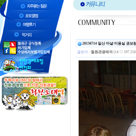
20150714 일산 마샬 미용실 권보
글쓴이
:
철원관광레저
(14.♡.197.216