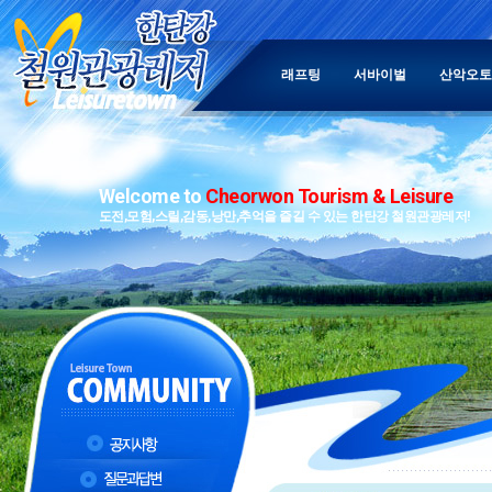
래프팅
서바이벌
산악오토
Welcome to
Cheorwon Tourism & Leisure
도전,모험,스릴,감동,낭만,추억을 즐길 수 있는 한탄강 철원관광레저!