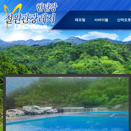
래프팅
서바이벌
산악오토