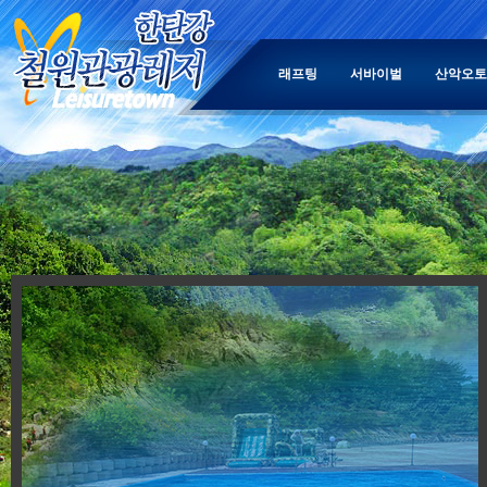
래프팅
서바이벌
산악오토